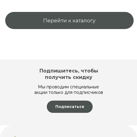
Партнерам
Контакты
Блог
Карта сайта
Политика конфиденциальности
Договор оферты
© 2025 Интернет-магазин Lesovo.net. Все права
защищены.
ИП Мехоношин Егор Олегович
ИНН 590204799431
ОГРН 321595800093980
Подпишитесь, чтобы
получить скидку
Мы проводим специальные
акции только для подписчиков
Подписаться