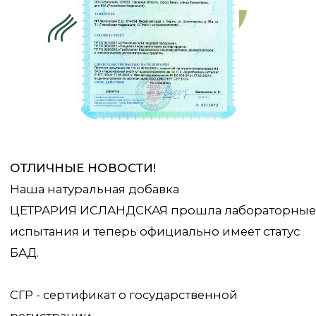
ОТЛИЧНЫЕ НОВОСТИ!
Наша натуральная добавка
ЦЕТРАРИЯ ИСЛАНДСКАЯ прошла лабораторные
испытания и теперь официально имеет статус
БАД.
СГР - сертификат о государственной
регистрации.
Государственная регистрация продукции -
представляет собой документ, официального
уровня, подтверждающий, что товар или
продукция прошли процедуру
государственной регистрации, внесены в
соответствующий государственный реестр, а
также соответствует установленным
гигиеническим санитарным правилам и
нормам, принятым и действующим в России.
Данный документ доказывает, что наша