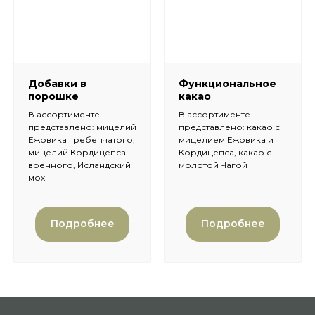
Добавки в
Функциональное
порошке
какао
В ассортименте
В ассортименте
представлено: мицелий
представлено: какао с
Ежовика гребенчатого,
мицелием Ежовика и
мицелий Кордицепса
Кордицепса, какао с
военного, Исландский
молотой Чагой
мох
Подробнее
Подробнее