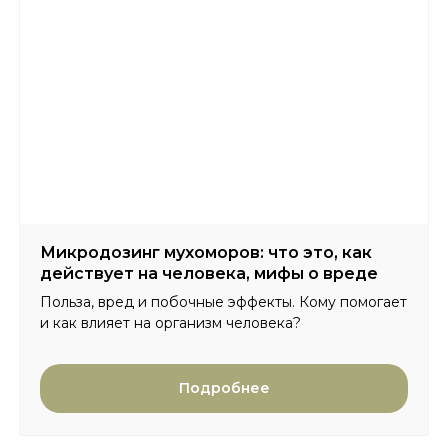
Главная
Сертификаты
Каталог
Отзывы
Доставка и оплата
Вопросы и ответы
Партнерам
Контакты
Блог
Микродозинг мухоморов: что это, как
Карта сайта
действует на человека, мифы о вреде
Польза, вред и побочные эффекты. Кому помогает
и как влияет на организм человека?
Политика конфиденциальности
Договор оферты
Подробнее
© 2025 Интернет-магазин Lesovo.net. Все права
защищены.
ИП Мехоношин Егор Олегович
ИНН 590204799431
ОГРН 321595800093980