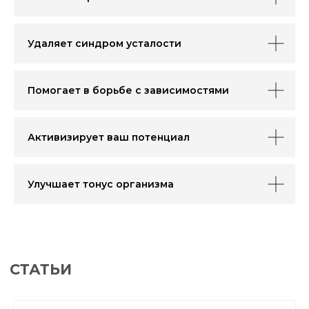
Удаляет синдром усталости
+7
Помогает в борьбе с зависимостями
Я соглашаюсь на обработку
Активизирует ваш потенциал
персональных данных
, а также
принимаю условия
договора
оферты
Улучшает тонус организма
+7 (499) 490-58-
info.lesovo@mail.ru
31
Отправить