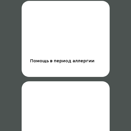
НАШИ ПРЕИМУЩЕСТВА
Помощь в период аллергии
СВОЁ ПРОИЗВОДСТВО
Собственные сборы лесного сырья
проходят в Пермском крае, в Коми-
Пермяцком округе, в экологически
чистом Кудымкарском районе.
Своя ферма по выращиванию
мицелия грибов находится в г.
Пермь. В работе используются
процедуры, которые разработаны на