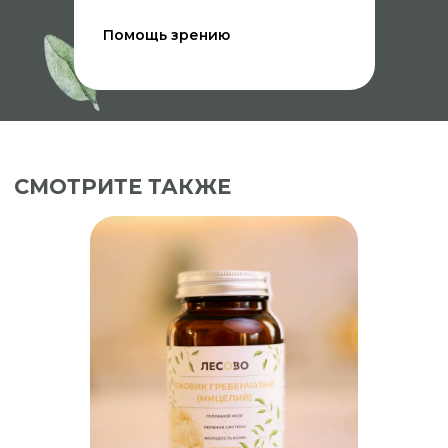
основе ХАССП.
Производство БАД находится в
Помощь зрению
Твери. Производством соблюдаются
ТУ и инструкции с соблюдением
требований ТР ТС 021/2011.
НАТУРАЛЬНЫЕ
ПРОДУКТЫ
В составе нашей продукции
используются исключительно
натуральное сырьё, собранное в
экологически чистых местах.
Все сырьё после сборов
отправляется на лабораторный
анализ на тяжелые металлы и
вредные вещества.
Далее обрабатывается на
производстве, которое имеет
санитарно-эпидемиологическую
экспертизу и заключение, выданное