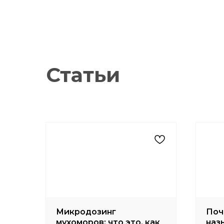
доставки — 1−2 дня
200 руб.
Оформить
Статьи
Микродозинг
Поч
мухоморов: что это, как
наз