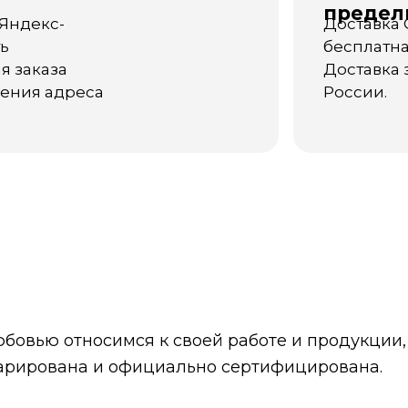
предел
 Яндекс-
Доставка 
ть
бесплатна
я заказа
Доставка 
нения адреса
России.
бовью относимся к своей работе и продукции,
арирована и официально сертифицирована.