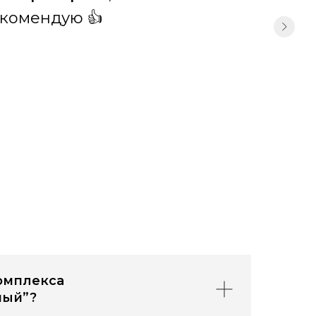
екомендую 👍
комплекса
ный”?