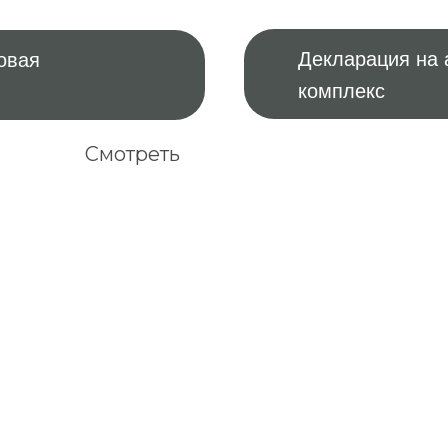
Декларация на 
овая
комплекс
Смотреть
По РФ
Почтой России.
СДЭК. Срок