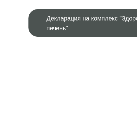
Декларация на комплекс "Здор
печень"
По Москве и МО
Почтой России.
СДЭК. Срок