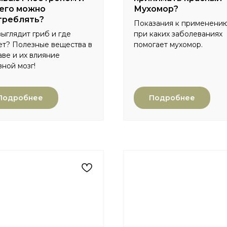
 его можно
Мухомор?
треблять?
Показания к применени
выглядит гриб и где
при каких заболеваниях
ет? Полезные вещества в
помогает мухомор.
аве и их влияние
вной мозг!
Подробнее
Подробнее