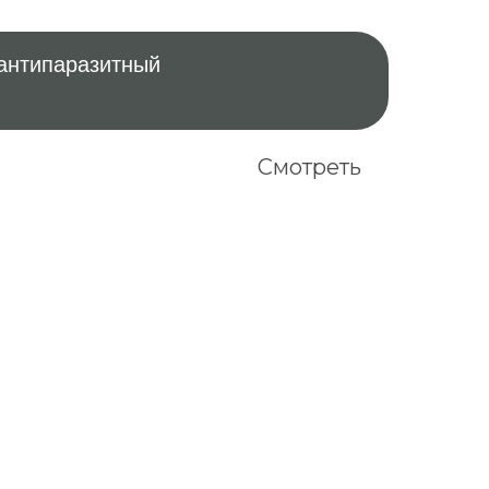
антипаразитный
Смотреть
За пределы РФ
Доставка осуществляется только
Почтой России. Сроки уточняйте