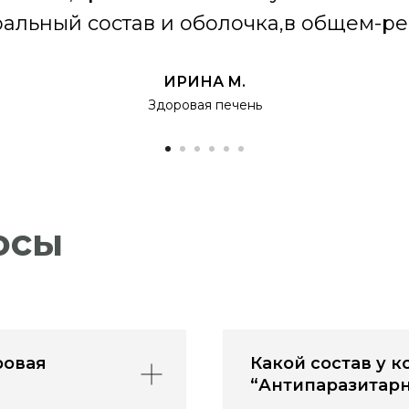
ральный состав и оболочка,в общем-р
ИРИНА М.
Здоровая печень
осы
ровая
Какой состав у 
“Антипаразитар