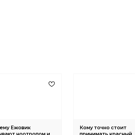
доставки – 3-5 дней
400 руб.
Оформить
ему Ежовик
Кому точно стоит
ывают ноотропом и
принимать красный