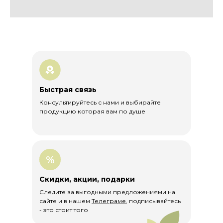
России и за рубеж. Вы можете выбрать
удобный для вас способ доставки:
Курьерская доставка по
Москве и МО
Отправка в день заказа по тарифам
Яндекс-доставки или Достависты.
Стоимость определяется после
Быстрая связь
подтверждения заказа администратором
магазина и уточнения адреса доставки.
Консультируйтесь с нами и выбирайте
продукцию которая вам по душе
Доставка по РФ и за её пределы:
Доставка СДЭК и Почта России по РФ
бесплатная при заказе от 1000 рублей.
%
Доставка за пределы РФ по тарифам
почты России.
Скидки, акции, подарки
Следите за выгодными предложениями на
сайте и в нашем
Телеграме
, подписывайтесь
- это стоит того
Сертификаты