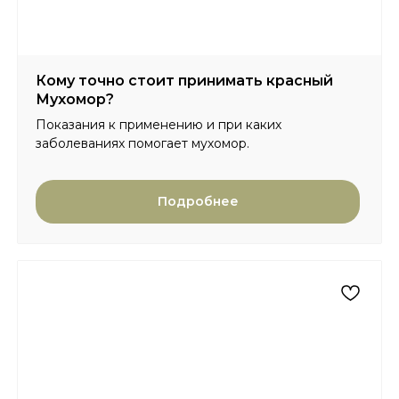
Кому точно стоит принимать красный
Мухомор?
Показания к применению и при каких
заболеваниях помогает мухомор.
Подробнее
Главная
Сертификаты
Каталог
Отзывы
Доставка и оплата
Вопросы и ответы
Партнерам
Контакты
Блог
Карта сайта