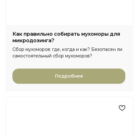
Политика конфиденциальности
Договор оферты
© 2025 Интернет-магазин Lesovo.net. Все права
защищены.
ИП Мехоношин Егор Олегович
Как правильно собирать мухоморы для
ИНН 590204799431
ОГРН 321595800093980
микродозинга?
Сбор мухоморов: где, когда и как? Безопасен ли
самостоятельный сбор мухоморов?
Подробнее