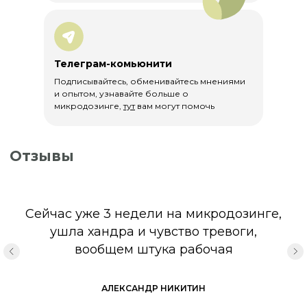
Мы с большой ответственностью и любовью
относимся к своей работе и продукции,
поэтому вся наша продукция
задекларирована и официально
сертифицирована.
Телеграм-комьюнити
Декларация соответствия Шиитаке и
Подписывайтесь, обменивайтесь мнениями
мицелий Ежовика
и опытом, узнавайте больше о
микродозинге,
тут
вам могут помочь
СГР на Экстракт Чаги
Декларация соответствия
Исландский мох
Сейчас уже 3 недели на микродозинге,
СГР на Цетрарию исландскую
ушла хандра и чувство тревоги,
вообщем штука рабочая
АЛЕКСАНДР НИКИТИН
Каталог