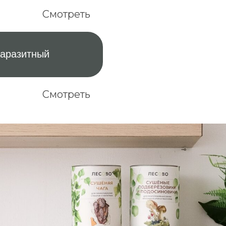
Смотреть
По РФ
паразитный
Почтой России.
СДЭК. Срок
доставки – 3-5 дней
Смотреть
400 руб.
Оформить