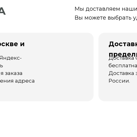
А
Мы доставляем наши 
Вы можете выбрать у
оскве и
Доставк
предел
 Яндекс-
Доставка 
ть
бесплатна
я заказа
Доставка 
нения адреса
России.