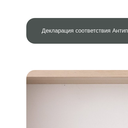
По Москве и МО
Декларация соответствия Анти
Почтой России.
СДЭК. Срок
доставки — 1−2 дня
200 руб.
Оформить