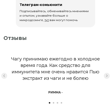
поэтому вся наша продукция
Телеграм-комьюнити
задекларирована и официально
Подписывайтесь, обменивайтесь мнениями
сертифицирована.
и опытом, узнавайте больше о
микродозинге,
тут
вам могут помочь
Сертификат Халяль на продукцию
Декларация соответствия грибов
Декларация соответствия Сильный
иммунитет
Чагу принимаю ежегодно в холодное
время года. Как средство для
СГР на Экстракт Чаги
иммунитета мне очень нравится Пью
экстракт из чаги и не болею
РИММА -
Каталог