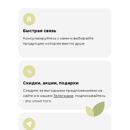
Курьерская доставка по
Москве и МО
Отправка в день заказа по тарифам
Быстрая связь
Яндекс-доставки или Достависты.
Стоимость определяется после
Консультируйтесь с нами и выбирайте
подтверждения заказа администратором
продукцию которая вам по душе
магазина и уточнения адреса доставки.
Доставка по РФ и за её пределы:
%
Доставка СДЭК и Почта России по РФ
бесплатная при заказе от 1000 рублей.
Скидки, акции, подарки
Доставка за пределы РФ по тарифам
Следите за выгодными предложениями на
почты России.
сайте и в нашем
Телеграме
, подписывайтесь
- это стоит того
Сертификаты
Мы с большой ответственностью и любовью
относимся к своей работе и продукции,