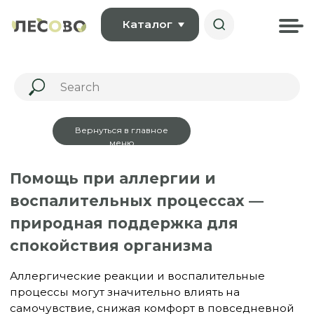
Каталог
Помощь при аллергии и
Вернуться в главное
воспалительных процессах —
меню
природная поддержка для
спокойствия организма
Аллергические реакции и воспалительные
процессы могут значительно влиять на
самочувствие, снижая комфорт в повседневной
жизни. Сезонные факторы, питание, стресс и
окружающая среда могут усиливать нагрузку на
иммунную систему. В такие периоды организму
особенно важна мягкая и естественная поддержка.
Представляем натуральные БАДы для детей и
взрослых на основе природных компонентов,
которые традиционно используются для
поддержки иммунной системы и снижения