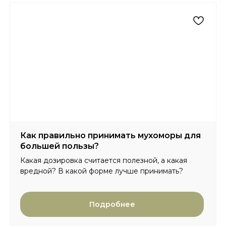
Главная
Сертификаты
Каталог
Отзывы
Доставка и оплата
Вопросы и ответы
Партнерам
Контакты
Блог
Как правильно принимать мухоморы для
Карта сайта
большей пользы?
Какая дозировка считается полезной, а какая
вредной? В какой форме лучше принимать?
Политика конфиденциальности
Договор оферты
© 2025 Интернет-магазин Lesovo.net. Все права
Подробнее
защищены.
ИП Мехоношин Егор Олегович
ИНН 590204799431
ОГРН 321595800093980