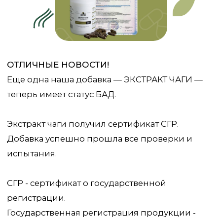
теперь имеет статус БАД.
Экстракт чаги получил сертификат СГР.
Добавка успешно прошла все проверки и
испытания.
СГР - сертификат о государственной
регистрации.
Государственная регистрация продукции -
представляет собой документ, официального
уровня, подтверждающий, что товар или
продукция прошли процедуру
государственной регистрации, внесены в
соответствующий государственный реестр, а
также соответствует установленным
гигиеническим санитарным правилам и
нормам, принятым и действующим в России.
Данный документ доказывает, что наша
продукция безопасная, полезная и
соответствует всем нормам и требованиям