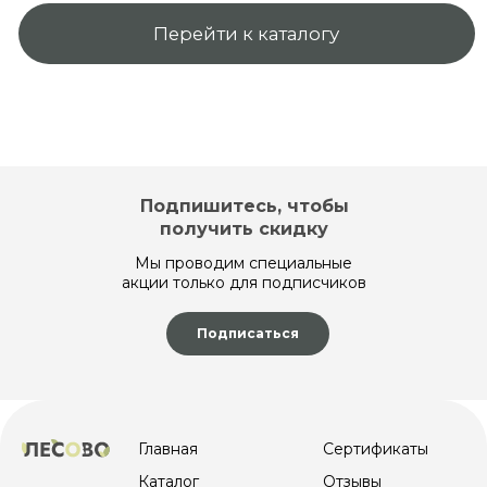
Карта сайта
Политика конфиденциальности
Договор оферты
© 2025 Интернет-магазин Lesovo.net. Все права
защищены.
ИП Мехоношин Егор Олегович
ИНН 590204799431
Подпишитесь, чтобы
ОГРН 321595800093980
получить скидку
Мы проводим специальные
акции только для подписчиков
Подписаться