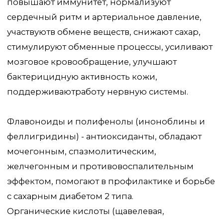
успокаивающим действием, работают как
антидепрессанты, улучшают состояние
миокарда.
Дубильные вещества – оказывают
кровеостанавливающий и
противовоспалительный эффект.
Благодаря исследованиям в наростах чаги
содержится до 12% золы, в которой оксиды
кремния, железа, алюминия, кальция, магния,
цинка, меди, марганца и калий. Она содержит
также волокна, протеин, танины, лектины и
углеводы.
Уже есть на сайте и в нашем офлайн магазине!
Перейти к каталогу