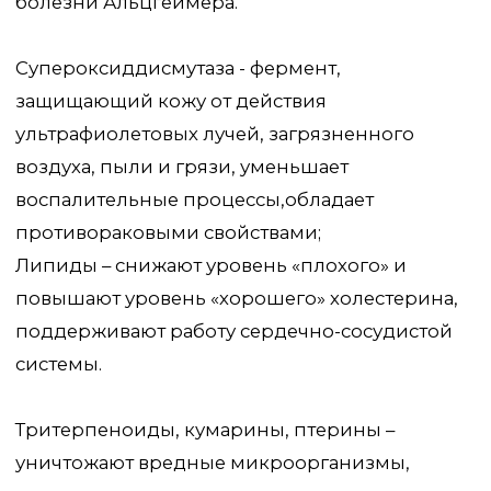
стимулируют обменные процессы, усиливают
мозговое кровообращение, улучшают
бактерицидную активность кожи,
поддерживаютработу нервную системы.
Флавоноиды и полифенолы (иноноблины и
феллигридины) - антиоксиданты, обладают
мочегонным, спазмолитическим,
желчегонным и противовоспалительным
эффектом, помогают в профилактике и борьбе
с сахарным диабетом 2 типа.
Органические кислоты (щавелевая,
муравьиная, масляная, уксусная,
протокатеховая), а также перекись
эргостерола – нормализуют кислотный
баланс, активируют перистальтику кишечника,
улучшают ежедневный стул, замедляют рост
гнилостных бактерий, брожение в кишечнике.
Алкалоиды и смолы – обладают
спазмолитическим, болеутоляющим,