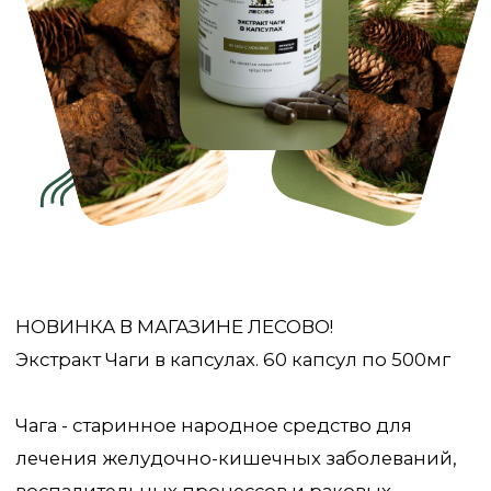
НОВИНКА В МАГАЗИНЕ ЛЕСОВО!
Экстракт Чаги в капсулах. 60 капсул по 500мг
Чага - старинное народное средство для
лечения желудочно-кишечных заболеваний,
воспалительных процессов и раковых
опухолей.
Экстракт чаги укрепляет иммунитет, обладает
противоопухолевой активностью,
восстанавливает обмен веществ и работы ЖКТ,
снижает вязкость крови.
А какой химический состав у Чаги? Давай
рассмотрим подробнее:
Полисахариды, пигменты, бетулиновая и
гуминоподобная чаговая кислота — мощные
антиоксиданты, которые вызывают апоптоз