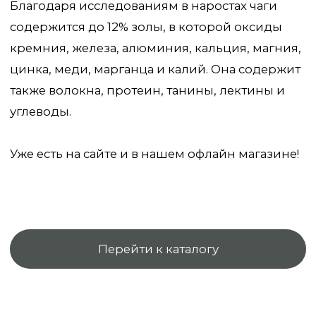
защищены.
ИП Мехоношин Егор Олегович
ИНН 590204799431
ОГРН 321595800093980