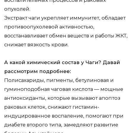
раковых клеток, снижают гистамин-
индуцированное воспаление, помогают при
диабете второго типа, замедляют развитие
болезни Альцгеймера.
Супероксиддисмутаза - фермент,
защищающий кожу от действия
ультрафиолетовых лучей, загрязненного
воздуха, пыли и грязи, уменьшает
воспалительные процессы,обладает
противораковыми свойствами;
Липиды – снижают уровень «плохого» и
повышают уровень «хорошего» холестерина,
поддерживают работу сердечно-сосудистой
системы.
Тритерпеноиды, кумарины, птерины –
уничтожают вредные микроорганизмы,
повышают иммунитет, нормализуют
сердечный ритм и артериальное давление,
участвуютв обмене веществ, снижают сахар,