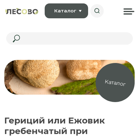
Каталог
Каталог
Гериций или Ежовик
гребенчатый при
неврологии
Ежовик — гриб, который способен укрепить
человеческий организм и помочь при
лечении большинства болезней, в том числе
неврологических.