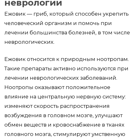
Ежовик относится к природным ноотропам.
Такие препараты активно используются при
лечении неврологических заболеваний.
Ноотропы оказывают положительное
влияние на центральную нервную систему:
изменяют скорость распространения
возбуждения в головном мозге, улучшают
обмен веществ и кровоснабжение в тканях
головного мозга, стимулируют умственную
деятельность и повышают устойчивость мозга
к нагрузкам.
Ноотропы весьма эффективны, т.к.
стимулируют выработку целого ряда
нейромедиаторов:
серотонина, дофамина, ацетилхолина, гамма-
аминомасляной кислоты. Эти вещества
помогают регулировать настроение, сон,
пищевое поведение, стимулировать
умственную и двигательную активность,
а также устранять чрезмерное возбуждение
и улучшать концентрацию внимания.