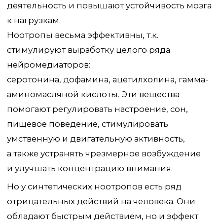
Но у синтетических ноотропов есть ряд
отрицательных действий на человека. Они
обладают быстрым действием, но и эффект
проходит также быстро. При их приеме
возможны привыкание и ряд побочных
эффектов. В отличие от них, ежовик безопасен.
Его воздействие на ЦНС более мягкое за счет
накопительного эффекта, вместо мгновенного
воздействия. Улучшение после приема
ежовика не пропадают по окончании курса
и будут длительными.
При исследовании целебных свойств также
стало известно, что Ежовик стимулирует
регенерацию нервной ткани и помогает
в создании новых нейронных связей.
Он помогает в создании белка, который
активизирует рост мозговых клеток. Так
ежовик не просто может улучшить мышление
и память, но и способен восстанавливать
работу мозга у пожилых людей