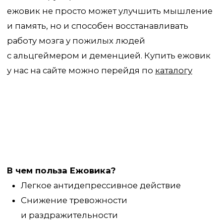
обоняния, вкусовых отклонений, проблем
со зрением, в том числе подобных
осложнений после COVID-19
Лечение нервных тиков, непроизвольного
сокращения мышц, эпилепсии
и паркинсона
Профилактика инсульта и восстановление
здорового артериального давления
Несмотря на то, что лечебные свойства
Ежевика очевидны, этот гриб остается
недооцененным многими. Те же, кто уже
опробовал ежовик, отмечают улучшение
здоровья и самочувствия.
Пробуйте ежовик и заботьтесь о себе и своих
близких вместе с Лесово! Мы всегда готовы
помочь вам в выборе, проконсультировать
по приему наших продуктов и обеспечить вас
и ваших близких лучшими натуральными
целебными продуктами.