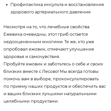
Карта сайта
Политика конфиденциальности
Договор оферты
© 2025 Интернет-магазин Lesovo.net. Все права
защищены.
ИП Мехоношин Егор Олегович
ИНН 590204799431
ОГРН 321595800093980