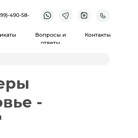
499)-490-58-
икаты
Вопросы и
Контакты
ответы
еры
вье -
"