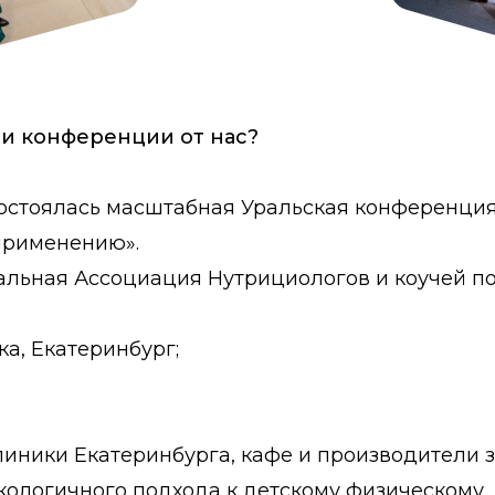
ти конференции от нас?
состоялась масштабная Уральская конференци
применению».
ьная Ассоциация Нутрициологов и коучей по 
а, Екатеринбург;
иники Екатеринбурга, кафе и производители з
логичного подхода к детскому физическому,