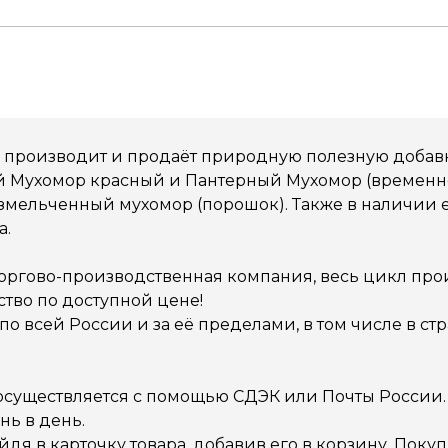
 производит и продаёт природную полезную добавк
ый Мухомор красный и Пантерный Мухомор (временно
мельченный мухомор (порошок). Также в наличии ес
а.
торгово-производственная компания, весь цикл про
тво по доступной цене!
о всей России и за её пределами, в том числе в стра
 осуществляется с помощью СДЭК или Почты России.
ь в день.
йдя в карточку товара, добавив его в корзину. Пок