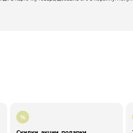
е
%
Скидки, акции, подарки