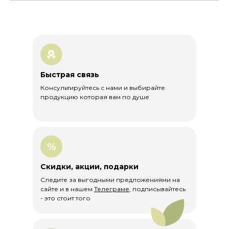
Доставка СДЭК и Почта России по РФ
бесплатная при заказе от 1000 рублей.
Доставка за пределы РФ по тарифам
почты России.
Быстрая связь
Сертификаты
Консультируйтесь с нами и выбирайте
Мы с большой ответственностью и любовью
продукцию которая вам по душе
относимся к своей работе и продукции,
поэтому вся наша продукция
задекларирована и официально
сертифицирована.
%
Технические условия
Скидки, акции, подарки
Следите за выгодными предложениями на
Декларация соответствия
сайте и в нашем
Телеграме
, подписывайтесь
грибов
- это стоит того
Декларация соответствия Шиитаке
и мицелий Ежовика