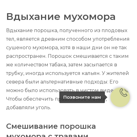
Вдыхание мухомора
Вдыхание порошка, полученного из плодовых
тел, является древним способом употребления
сушеного мухомора, хотя в наши дни он не так
распространен. Порошок смешивается с таким
же количеством табака, затем засыпается в
трубку, иногда используется кальян. У жителей
севера были альтернативные подходы: Его
можно было использовать в чистом виде.
Позвоните нам
Чтобы обеспечить правильное тление,
добавляли уголь.
Смешивание порошка
мухомора с травами