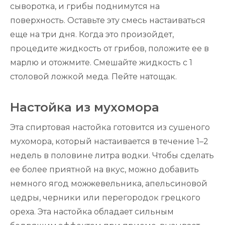
сыворотка, и грибы поднимутся на
поверхность. Оставьте эту смесь настаиваться
еще на три дня. Когда это произойдет,
процедите жидкость от грибов, положите ее в
марлю и отожмите. Смешайте жидкость с 1
столовой ложкой меда. Пейте натощак.
Настойка из мухомора
ВСЯ ПОЛЬЗА
Эта спиртовая настойка готовится из сушеного
МИКРОДОЗИНГА
мухомора, который настаивается в течение 1–2
МУХОМОРА ДЛЯ ВАС
недель в половине литра водки. Чтобы сделать
Мы создали уникальные продукты для
ее более приятной на вкус, можно добавить
эффективного усвоения этого гриба
немного ягод можжевельника, апельсиновой
цедры, черники или перегородок грецкого
ореха. Эта настойка обладает сильным