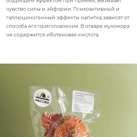
бодрящим эффектом при приеме, вызывает
чувство силы и эйфории. Психоактивный и
З
а
к
а
за
ть у
д
м
и
н
и
стр
а
то
р
а
а
галлюциногенный эффекты напитка зависят от
способа его приготовления. В отваре мухомора
не содержится иботеновая кислота.