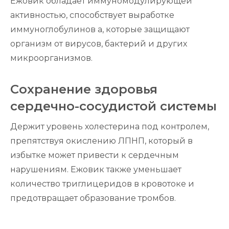
Ежовик обладает иммуномодулирующей
МУХОМОРА ДЛЯ ВАС
активностью, способствует выработке
Мы создали уникальные продукты для
иммуноглобулинов а, которые защищают
эффективного усвоения этого гриба
организм от вирусов, бактерий и других
микроорганизмов.
Сохранение здоровья
сердечно-сосудистой системы
П
е
р
е
й
ти
к
а
та
л
о
к
гу
Держит уровень холестерина под контролем,
препятствуя окислению ЛПНП, который в
избытке может привести к сердечным
нарушениям. Ежовик также уменьшает
количество триглицеридов в кровотоке и
предотвращает образование тромбов.