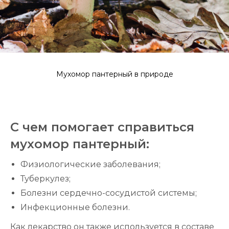
МУХОМОРА ДЛЯ ВАС
Мы создали разнообразие форм приема
мухомора для вашего удобства, подобрать
наиболее удобный вариант можно у нашего
администратора
Мухомор пантерный в природе
З
а
к
а
за
ть у
д
м
и
н
и
стр
а
то
р
С чем помогает справиться
а
а
мухомор пантерный:
Физиологические заболевания;
Туберкулез;
Болезни сердечно-сосудистой системы;
Инфекционные болезни.
Как лекарство он также используется в составе