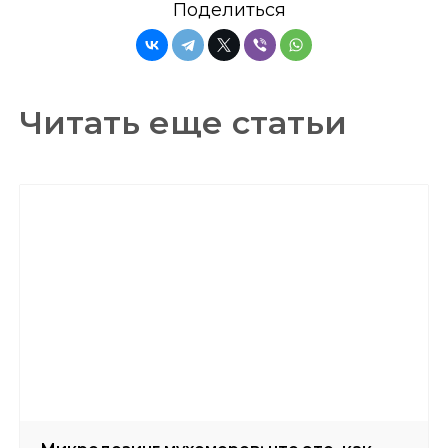
Поделиться
Главная
Сертификаты
Читать еще статьи
Каталог
Отзывы
Доставка и оплата
Вопросы и ответы
Партнерам
Контакты
Блог
Карта сайта
Политика конфиденциальности
Договор оферты
© 2025 Интернет-магазин Lesovo.net. Все права
защищены.
ИП Мехоношин Егор Олегович
ИНН 590204799431
ОГРН 321595800093980