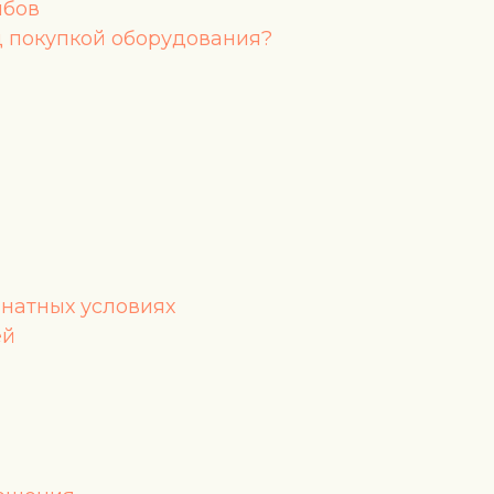
ибов
д покупкой оборудования?
мнатных условиях
ей