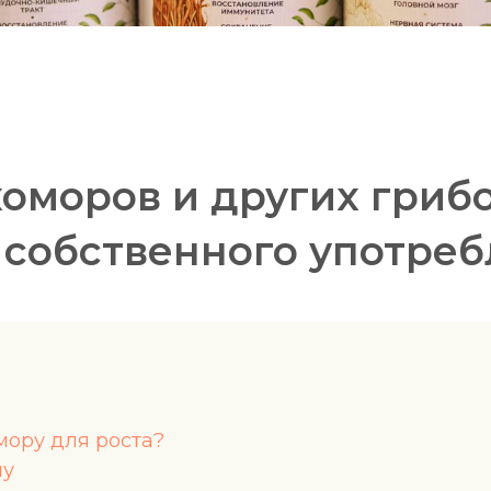
моров и других грибо
и собственного употре
мору для роста?
му