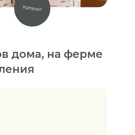
Каталог
в дома, на ферме
бления