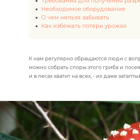
Требования для получения раз
Необходимое оборудование
О чем нельзя забывать
Как избежать потери урожая
К нам регулярно обращаются люди с воп
можно собрать споры этого гриба и посея
и в лесах хватит на всех, - их даже зата